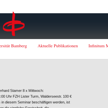
ersität Bamberg
Aktuelle Publikationen
Infinitum 
erhard Stamer 8 x Mittwoch:
-12:00 Uhr FZH Lister Turm, Walderseestr. 100 €
ns in diesem Seminar beschäftigen werden, ist
ber die sinnliche Gewissheit, die