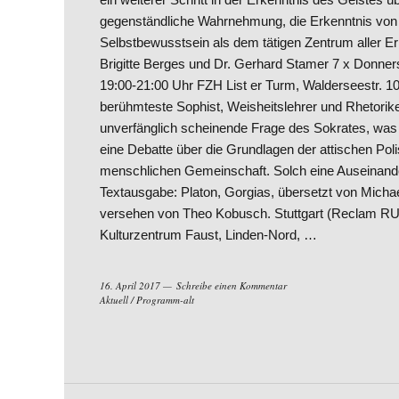
gegenständliche Wahrnehmung, die Erkenntnis von 
Selbstbewusstsein als dem tätigen Zentrum aller Er
Brigitte Berges und Dr. Gerhard Stamer 7 x Donnersta
19:00-21:00 Uhr FZH List er Turm, Walderseestr. 10
berühmteste Sophist, Weisheitslehrer und Rhetorik
unverfänglich scheinende Frage des Sokrates, was e
eine Debatte über die Grundlagen der attischen Pol
menschlichen Gemeinschaft. Solch eine Auseinander
Textausgabe: Platon, Gorgias, übersetzt von Mich
versehen von Theo Kobusch. Stuttgart (Reclam RU
Kulturzentrum Faust, Linden-Nord, …
16. April 2017
Schreibe einen Kommentar
Aktuell
/
Programm-alt