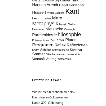
Geist
Habermas
Globalisierung
Hannah Arendt
Hegel
Heidegger
Kant
Husserl
hybrid
Jaspers
Marx
Leibniz
Luther
Metaphysik
Natur
Mystik
Nietzsche
Newsletter
Ontologie
Philosophie
Parmenides
Platon
Pinter
Philosophie zur Zeit
Programm
Reflex
Reflexionen
Schiller
Seminar
Sartre
Selbstreflexion
Stamer
Studienreise
Universalität
Vernunft
Vortrag
Wittgenstein
LETZTE BEITRÄGE
Wie ist es ein Mensch zu sein?
Das Sein zurückgewinnen
Kants 300. Geburtstag