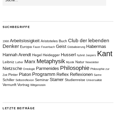
SUCHBEGRIFFE
Club der lebenden
Arbeitslosigkeit
Aristoteles
Buch
1968
Denker
Geist
Habermas
Europa
Faust
Feuerbach
Globalisierung
Kant
Hannah Arendt
Husserl
Hegel
Heidegger
hybrid
Jaspers
Metaphysik
Marx
Leibniz
Natur
Luther
Mystik
Newsletter
Philosophie
Nietzsche
Parmenides
Ontologie
Philosophie zur
Programm
Platon
Reflex
Reflexionen
Pinter
Zeit
Sartre
Stamer
Schiller
Seminar
Studienreise
Selbstreflexion
Universalität
Vernunft
Vortrag
Wittgenstein
LETZTE BEITRÄGE