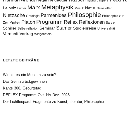
hybrid
Jaspers
Metaphysik
Marx
Leibniz
Natur
Luther
Mystik
Newsletter
Philosophie
Nietzsche
Parmenides
Ontologie
Philosophie zur
Programm
Platon
Reflex
Reflexionen
Pinter
Zeit
Sartre
Stamer
Schiller
Seminar
Studienreise
Selbstreflexion
Universalität
Vernunft
Vortrag
Wittgenstein
LETZTE BEITRÄGE
Wie ist es ein Mensch zu sein?
Das Sein zurückgewinnen
Kants 300. Geburtstag
REFLEX Programm Okt. bis Dez. 2023
Der Lichtleopard. Fragmente zu Kunst,Literatur, Philosophie