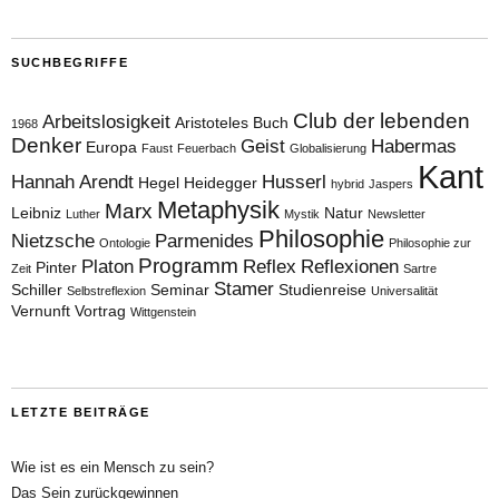
SUCHBEGRIFFE
Club der lebenden
Arbeitslosigkeit
Aristoteles
Buch
1968
Denker
Geist
Habermas
Europa
Faust
Feuerbach
Globalisierung
Kant
Hannah Arendt
Husserl
Hegel
Heidegger
hybrid
Jaspers
Metaphysik
Marx
Leibniz
Natur
Luther
Mystik
Newsletter
Philosophie
Nietzsche
Parmenides
Ontologie
Philosophie zur
Programm
Platon
Reflex
Reflexionen
Pinter
Zeit
Sartre
Stamer
Schiller
Seminar
Studienreise
Selbstreflexion
Universalität
Vernunft
Vortrag
Wittgenstein
LETZTE BEITRÄGE
Wie ist es ein Mensch zu sein?
Das Sein zurückgewinnen