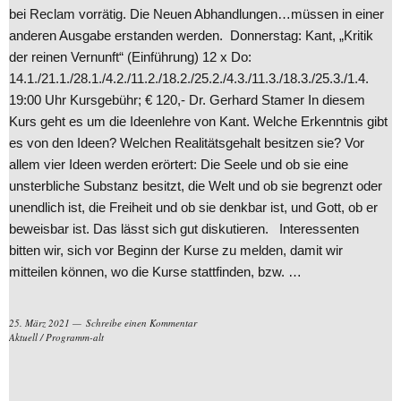
bei Reclam vorrätig. Die Neuen Abhandlungen…müssen in einer
anderen Ausgabe erstanden werden. Donnerstag: Kant, „Kritik
der reinen Vernunft“ (Einführung) 12 x Do:
14.1./21.1./28.1./4.2./11.2./18.2./25.2./4.3./11.3./18.3./25.3./1.4.
19:00 Uhr Kursgebühr; € 120,- Dr. Gerhard Stamer In diesem
Kurs geht es um die Ideenlehre von Kant. Welche Erkenntnis gibt
es von den Ideen? Welchen Realitätsgehalt besitzen sie? Vor
allem vier Ideen werden erörtert: Die Seele und ob sie eine
unsterbliche Substanz besitzt, die Welt und ob sie begrenzt oder
unendlich ist, die Freiheit und ob sie denkbar ist, und Gott, ob er
beweisbar ist. Das lässt sich gut diskutieren. Interessenten
bitten wir, sich vor Beginn der Kurse zu melden, damit wir
mitteilen können, wo die Kurse stattfinden, bzw. …
25. März 2021
Schreibe einen Kommentar
Aktuell
/
Programm-alt