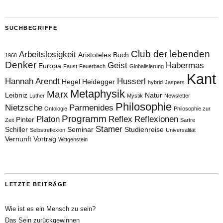
SUCHBEGRIFFE
Club der lebenden
Arbeitslosigkeit
Aristoteles
Buch
1968
Denker
Geist
Habermas
Europa
Faust
Feuerbach
Globalisierung
Kant
Hannah Arendt
Husserl
Hegel
Heidegger
hybrid
Jaspers
Metaphysik
Marx
Leibniz
Natur
Luther
Mystik
Newsletter
Philosophie
Nietzsche
Parmenides
Ontologie
Philosophie zur
Programm
Platon
Reflex
Reflexionen
Pinter
Zeit
Sartre
Stamer
Schiller
Seminar
Studienreise
Selbstreflexion
Universalität
Vernunft
Vortrag
Wittgenstein
LETZTE BEITRÄGE
Wie ist es ein Mensch zu sein?
Das Sein zurückgewinnen