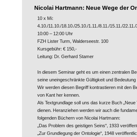
Nicolai Hartmann: Neue Wege der On
10 x Mi:
4.10./11.10./18.10./25.10./1.11./8.11./15.11./22.11./
10:00 – 12:00 Uhr
FZH Lister Turm, Walderseestr. 100
Kursgebühr: € 150,-
Leitung: Dr. Gerhard Stamer
In diesem Seminar geht es um einen zentralen Begri
seine uneingeschränkte Gültigkeit und Bedeutung b
Wir werden diesen Begriff kontrastieren mit den B
von Kant her kennen.
Als Textgrundlage soll uns das kurze Buch „Neue
dienen. Heranziehen werden wir auch die fundame
folgenden Büchern von Nicolai Hartmann:
„Das Problem des geistigen Seins“, 1933 veröffent
„Zur Grundlegung der Ontologie“, 1948 veröffentlic