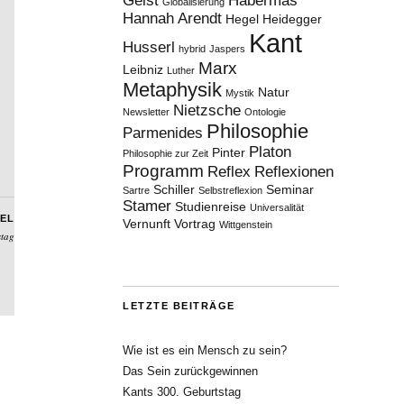
Geist
Habermas
Globalisierung
Hannah Arendt
Hegel
Heidegger
Kant
Husserl
hybrid
Jaspers
Marx
Leibniz
Luther
Metaphysik
Natur
Mystik
Nietzsche
Newsletter
Ontologie
Philosophie
Parmenides
Platon
Pinter
Philosophie zur Zeit
Programm
Reflex
Reflexionen
Schiller
Seminar
Sartre
Selbstreflexion
Stamer
Studienreise
Universalität
EL
Vernunft
Vortrag
Wittgenstein
stag
LETZTE BEITRÄGE
Wie ist es ein Mensch zu sein?
Das Sein zurückgewinnen
Kants 300. Geburtstag