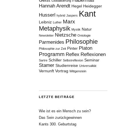
Geist
Habermas
Globalisierung
Hannah Arendt
Hegel
Heidegger
Kant
Husserl
hybrid
Jaspers
Marx
Leibniz
Luther
Metaphysik
Natur
Mystik
Nietzsche
Newsletter
Ontologie
Philosophie
Parmenides
Platon
Pinter
Philosophie zur Zeit
Programm
Reflex
Reflexionen
Schiller
Seminar
Sartre
Selbstreflexion
Stamer
Studienreise
Universalität
Vernunft
Vortrag
Wittgenstein
LETZTE BEITRÄGE
Wie ist es ein Mensch zu sein?
Das Sein zurückgewinnen
Kants 300. Geburtstag