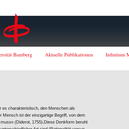
ersität Bamberg
Aktuelle Publikationen
Infinitum 
r es charakteristisch, den Menschen als
Mensch ist der einzigartige Begriff, von dem
n muss« (Diderot, 1755).Diese Denkform beruht
erschiedlicher Art sind (Rationalität versus