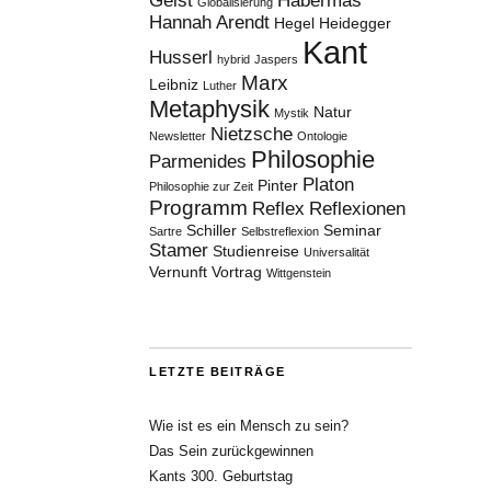
Geist
Habermas
Globalisierung
Hannah Arendt
Hegel
Heidegger
Kant
Husserl
hybrid
Jaspers
Marx
Leibniz
Luther
Metaphysik
Natur
Mystik
Nietzsche
Newsletter
Ontologie
Philosophie
Parmenides
Platon
Pinter
Philosophie zur Zeit
Programm
Reflex
Reflexionen
Schiller
Seminar
Sartre
Selbstreflexion
Stamer
Studienreise
Universalität
Vernunft
Vortrag
Wittgenstein
LETZTE BEITRÄGE
Wie ist es ein Mensch zu sein?
Das Sein zurückgewinnen
Kants 300. Geburtstag