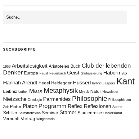
SUCHBEGRIFFE
Club der lebenden
Arbeitslosigkeit
Aristoteles
Buch
1968
Denker
Geist
Habermas
Europa
Faust
Feuerbach
Globalisierung
Kant
Hannah Arendt
Husserl
Hegel
Heidegger
hybrid
Jaspers
Metaphysik
Marx
Leibniz
Natur
Luther
Mystik
Newsletter
Philosophie
Nietzsche
Parmenides
Ontologie
Philosophie zur
Programm
Platon
Reflex
Reflexionen
Pinter
Zeit
Sartre
Stamer
Schiller
Seminar
Studienreise
Selbstreflexion
Universalität
Vernunft
Vortrag
Wittgenstein