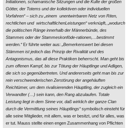
Initiationen, schamanische Sitzungen und die Kulte der großen
Götter, der Totems und der kollektiven oder individuellen
Vorfahren“ – sich zu „einem unentwirrbaren Netz von Riten,
rechtlichen und wirtschaftlichenLeistungen“
verknüpft,
„wodurch
die politischen Ränge innerhalb der Männerbünde, des
Stammes oder der Stammeskonföde-rationen,…bestimmt
werden.“
Er führte weiter aus:
„Bemerkenswert bei diesen
Stämmen ist jedoch das Prinzip der Rivalität und des
Antagonismus, das all diese Praktiken beherrscht. Man geht bis
zum offenen Kampf, bis zur Tötung der Häuptlinge und Adligen,
die sich so gegenübertreten. Und andererseits geht man bis zur
rein verschwenderischen Zerstörung der angehäuften
Reichtümer, um dem rivalisierenden Häuptling, der zugleich ein
Verwandter (…) sein kann, den Rang abzulaufen. Totale
Leistung liegt in dem Sinne vor, daß wirklich der ganze Clan
durch die Vermittlung seines Häuptlings“
symbolisch einsteht für
alle seine Mitglieder, mit allem, was er besitzt, und für alles, was
er tut. Mauss stellte einen engen Zusammenhang von Pflichten