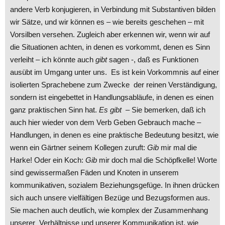
andere Verb konjugieren, in Verbindung mit Substantiven bilden
wir Sätze, und wir können es – wie bereits geschehen – mit
Vorsilben versehen. Zugleich aber erkennen wir, wenn wir auf
die Situationen achten, in denen es vorkommt, denen es Sinn
verleiht – ich könnte auch
gibt
sagen -, daß es Funktionen
ausübt im Umgang unter uns. Es ist kein Vorkommnis auf einer
isolierten Sprachebene zum Zwecke der reinen Verständigung,
sondern ist eingebettet in Handlungsabläufe, in denen es einen
ganz praktischen Sinn hat.
Es gibt
– Sie bemerken, daß ich
auch hier wieder von dem Verb Geben Gebrauch mache –
Handlungen, in denen es eine praktische Bedeutung besitzt, wie
wenn ein Gärtner seinem Kollegen zuruft:
Gib
mir mal die
Harke! Oder ein Koch:
Gib
mir doch mal die Schöpfkelle! Worte
sind gewissermaßen Fäden und Knoten in unserem
kommunikativen, sozialem Beziehungsgefüge. In ihnen drücken
sich auch unsere vielfältigen Bezüge und Bezugsformen aus.
Sie machen auch deutlich, wie komplex der Zusammenhang
unserer Verhältnisse und unserer Kommunikation ist, wie