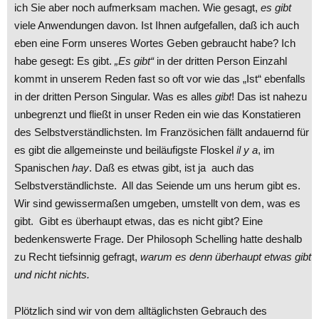
ich Sie aber noch aufmerksam machen. Wie gesagt,
es gibt
viele Anwendungen davon. Ist Ihnen aufgefallen, daß ich auch
eben eine Form unseres Wortes Geben gebraucht habe? Ich
habe gesegt: Es gibt.
„Es gibt“
in der dritten Person Einzahl
kommt in unserem Reden fast so oft vor wie das „Ist“ ebenfalls
in der dritten Person Singular. Was es alles
gibt
! Das ist nahezu
unbegrenzt und fließt in unser Reden ein wie das Konstatieren
des Selbstverständlichsten. Im Französichen fällt andauernd für
es gibt die allgemeinste und beiläufigste Floskel
il y a
, im
Spanischen
hay
. Daß es etwas gibt, ist ja auch das
Selbstverständlichste. All das Seiende um uns herum gibt es.
Wir sind gewissermaßen umgeben, umstellt von dem, was es
gibt. Gibt es überhaupt etwas, das es nicht gibt? Eine
bedenkenswerte Frage. Der Philosoph Schelling hatte deshalb
zu Recht tiefsinnig gefragt,
warum es denn überhaupt etwas gibt
und nicht nichts.
Plötzlich sind wir von dem alltäglichsten Gebrauch des