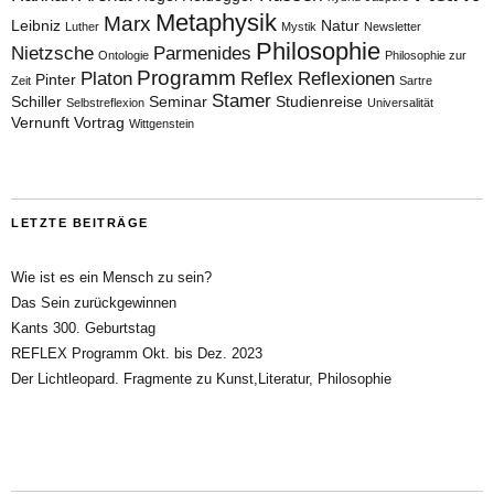
Metaphysik
Marx
Leibniz
Natur
Luther
Mystik
Newsletter
Philosophie
Nietzsche
Parmenides
Ontologie
Philosophie zur
Programm
Platon
Reflex
Reflexionen
Pinter
Zeit
Sartre
Stamer
Schiller
Seminar
Studienreise
Selbstreflexion
Universalität
Vernunft
Vortrag
Wittgenstein
LETZTE BEITRÄGE
Wie ist es ein Mensch zu sein?
Das Sein zurückgewinnen
Kants 300. Geburtstag
REFLEX Programm Okt. bis Dez. 2023
Der Lichtleopard. Fragmente zu Kunst,Literatur, Philosophie