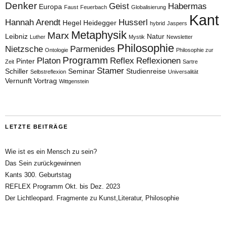
Denker
Geist
Habermas
Europa
Faust
Feuerbach
Globalisierung
Kant
Hannah Arendt
Husserl
Hegel
Heidegger
hybrid
Jaspers
Metaphysik
Marx
Leibniz
Natur
Luther
Mystik
Newsletter
Philosophie
Nietzsche
Parmenides
Ontologie
Philosophie zur
Programm
Platon
Reflex
Reflexionen
Pinter
Zeit
Sartre
Stamer
Schiller
Seminar
Studienreise
Selbstreflexion
Universalität
Vernunft
Vortrag
Wittgenstein
LETZTE BEITRÄGE
Wie ist es ein Mensch zu sein?
Das Sein zurückgewinnen
Kants 300. Geburtstag
REFLEX Programm Okt. bis Dez. 2023
Der Lichtleopard. Fragmente zu Kunst,Literatur, Philosophie