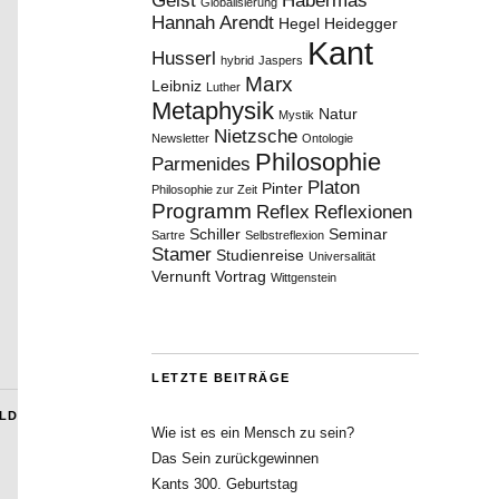
Geist
Habermas
Globalisierung
Hannah Arendt
Hegel
Heidegger
Kant
Husserl
hybrid
Jaspers
Marx
Leibniz
Luther
Metaphysik
Natur
Mystik
Nietzsche
Newsletter
Ontologie
Philosophie
Parmenides
Platon
Pinter
Philosophie zur Zeit
Programm
Reflex
Reflexionen
Schiller
Seminar
Sartre
Selbstreflexion
Stamer
Studienreise
Universalität
Vernunft
Vortrag
Wittgenstein
LETZTE BEITRÄGE
ILD
Wie ist es ein Mensch zu sein?
Das Sein zurückgewinnen
Kants 300. Geburtstag