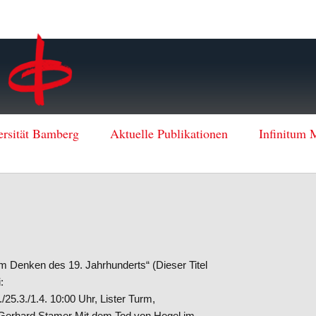
ersität Bamberg
Aktuelle Publikationen
Infinitum 
m Denken des 19. Jahrhunderts“ (Dieser Titel
:
3./25.3./1.4. 10:00 Uhr, Lister Turm,
. Gerhard Stamer Mit dem Tod von Hegel im