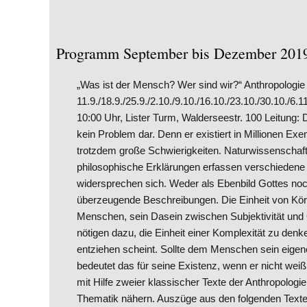
Programm September bis Dezember 201
„Was ist der Mensch? Wer sind wir?“ Anthropologie i
11.9./18.9./25.9./2.10./9.10./16.10./23.10./30.10./6.1
10:00 Uhr, Lister Turm, Walderseestr. 100 Leitung: 
kein Problem dar. Denn er existiert in Millionen Exem
trotzdem große Schwierigkeiten. Naturwissenschaftl
philosophische Erklärungen erfassen verschieden
widersprechen sich. Weder als Ebenbild Gottes noch
überzeugende Beschreibungen. Die Einheit von Körp
Menschen, sein Dasein zwischen Subjektivität und Ob
nötigen dazu, die Einheit einer Komplexität zu denk
entziehen scheint. Sollte dem Menschen sein eig
bedeutet das für seine Existenz, wenn er nicht weiß
mit Hilfe zweier klassischer Texte der Anthropolog
Thematik nähern. Auszüge aus den folgenden Texte