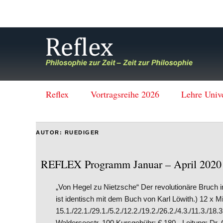
Reflex
Vortragsreihe 2026
Lehre Univ
AUTOR:
RUEDIGER
REFLEX Programm Januar – April 2020
„Von Hegel zu Nietzsche“ Der revolutionäre Bruch i
ist identisch mit dem Buch von Karl Löwith.) 12 x Mi
15.1./22.1./29.1./5.2./12.2./19.2./26.2./4.3./11.3./18.
Walderseestr. 100 Kursgebühr: € 180,- Leitung: Dr