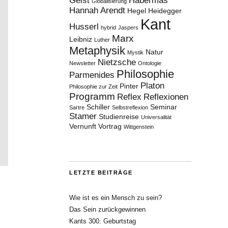
Geist
Habermas
Globalisierung
Hannah Arendt
Hegel
Heidegger
Kant
Husserl
hybrid
Jaspers
Marx
Leibniz
Luther
Metaphysik
Natur
Mystik
Nietzsche
Newsletter
Ontologie
Philosophie
Parmenides
Platon
Pinter
Philosophie zur Zeit
Programm
Reflex
Reflexionen
Schiller
Seminar
Sartre
Selbstreflexion
Stamer
Studienreise
Universalität
Vernunft
Vortrag
Wittgenstein
LETZTE BEITRÄGE
Wie ist es ein Mensch zu sein?
Das Sein zurückgewinnen
Kants 300. Geburtstag