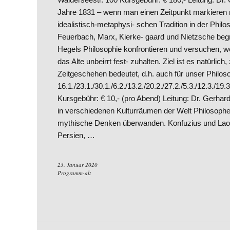
Jahre 1831 – wenn man einen Zeitpunkt markieren
idealistisch-metaphysi- schen Tradition in der Philo
Feuerbach, Marx, Kierke- gaard und Nietzsche beg
Hegels Philosophie konfrontieren und versuchen, w
das Alte unbeirrt fest- zuhalten. Ziel ist es natürlic
Zeitgeschehen bedeutet, d.h. auch für unser Philos
16.1./23.1./30.1./6.2./13.2./20.2./27.2./5.3./12.3./19
Kursgebühr: € 10,- (pro Abend) Leitung: Dr. Gerhar
in verschiedenen Kulturräumen der Welt Philosophe
mythische Denken überwanden. Konfuzius und Laotse
Persien, …
23. Januar 2020
Programm-alt