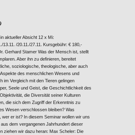
9
n aktueller Absicht 12 x Mi:
1./13.11. /20.11./27.11. Kursgebühr: € 180,-
Dr. Gerhard Stamer Was der Mensch ist, stellt
plaren. Aber ihn zu definieren, bereitet
iche, soziologische, theologische, aber auch
e Aspekte des menschlichen Wesens und
 im Vergleich mit den Tieren gelingen
er, Seele und Geist, die Geschichtlichkeit des
jektivität, die Diversität seiner Kulturen
en, die sich dem Zugriff der Erkenntnis zu
enes Wesen verschlossen bleiben? Was
, wer er ist? In diesem Seminar wollen wir uns
ie aus dem vergangenen Jahrhundert dieser
n ziehen wir dazu heran: Max Scheler: Die