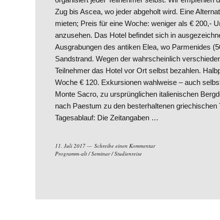
Zug bis Ascea, wo jeder abgeholt wird. Eine Altern
mieten; Preis für eine Woche: weniger als € 200,- U
anzusehen. Das Hotel befindet sich in ausgezeich
Ausgrabungen des antiken Elea, wo Parmenides (500
Sandstrand. Wegen der wahrscheinlich verschiedene
Teilnehmer das Hotel vor Ort selbst bezahlen. Hal
Woche € 120. Exkursionen wahlweise – auch selbstä
Monte Sacro, zu ursprünglichen italienischen Bergd
nach Paestum zu den besterhaltenen griechischen T
Tagesablauf: Die Zeitangaben …
11. Juli 2017
Schreibe einen Kommentar
Programm-alt
/
Seminar
/
Studienreise