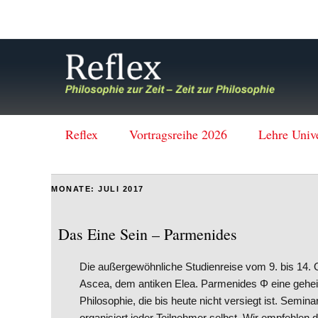
Reflex
Vortragsreihe 2026
Lehre Univ
MONATE:
JULI 2017
Das Eine Sein – Parmenides
Die außergewöhnliche Studienreise vom 9. bis 14. O
Ascea, dem antiken Elea. Parmenides Φ eine geheim
Philosophie, die bis heute nicht versiegt ist. Semina
organisiert jeder Teilnehmer selbst. Wir empfehlen