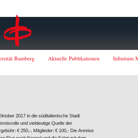
ersität Bamberg
Aktuelle Publikationen
Infinitum 
ktober 2017 in die süditalienische Stadt
nisvolle und vieldeutige Quelle der
rgebühr: € 250,-, Mitglieder: € 100,- Die Anreise
 den Flug nach Neapel und die Fahrt mit dem