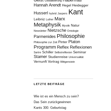
Geist
Habermas
Globalisierung
Hannah Arendt
Hegel
Heidegger
Kant
Husserl
hybrid
Jaspers
Marx
Leibniz
Luther
Metaphysik
Natur
Mystik
Nietzsche
Newsletter
Ontologie
Philosophie
Parmenides
Platon
Pinter
Philosophie zur Zeit
Programm
Reflex
Reflexionen
Schiller
Seminar
Sartre
Selbstreflexion
Stamer
Studienreise
Universalität
Vernunft
Vortrag
Wittgenstein
LETZTE BEITRÄGE
Wie ist es ein Mensch zu sein?
Das Sein zurückgewinnen
Kants 300. Geburtstag