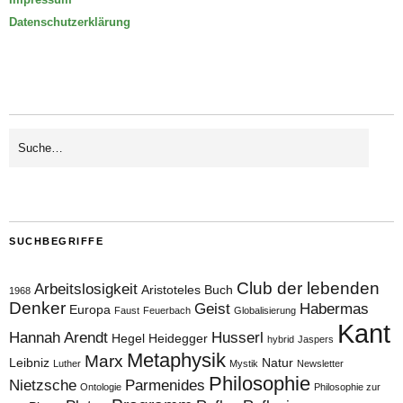
Datenschutzerklärung
SUCHBEGRIFFE
Club der lebenden
Arbeitslosigkeit
Aristoteles
Buch
1968
Denker
Geist
Habermas
Europa
Faust
Feuerbach
Globalisierung
Kant
Hannah Arendt
Husserl
Hegel
Heidegger
hybrid
Jaspers
Metaphysik
Marx
Leibniz
Natur
Luther
Mystik
Newsletter
Philosophie
Nietzsche
Parmenides
Ontologie
Philosophie zur