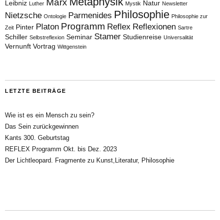
Metaphysik
Marx
Leibniz
Natur
Luther
Mystik
Newsletter
Philosophie
Nietzsche
Parmenides
Ontologie
Philosophie zur
Programm
Platon
Reflex
Reflexionen
Pinter
Zeit
Sartre
Stamer
Schiller
Seminar
Studienreise
Selbstreflexion
Universalität
Vernunft
Vortrag
Wittgenstein
LETZTE BEITRÄGE
Wie ist es ein Mensch zu sein?
Das Sein zurückgewinnen
Kants 300. Geburtstag
REFLEX Programm Okt. bis Dez. 2023
Der Lichtleopard. Fragmente zu Kunst,Literatur, Philosophie