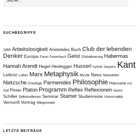
SUCHBEGRIFFE
Club der lebenden
Arbeitslosigkeit
Aristoteles
Buch
1968
Denker
Geist
Habermas
Europa
Faust
Feuerbach
Globalisierung
Kant
Hannah Arendt
Husserl
Hegel
Heidegger
hybrid
Jaspers
Metaphysik
Marx
Leibniz
Natur
Luther
Mystik
Newsletter
Philosophie
Nietzsche
Parmenides
Ontologie
Philosophie zur
Programm
Platon
Reflex
Reflexionen
Pinter
Zeit
Sartre
Stamer
Schiller
Seminar
Studienreise
Selbstreflexion
Universalität
Vernunft
Vortrag
Wittgenstein
LETZTE BEITRÄGE