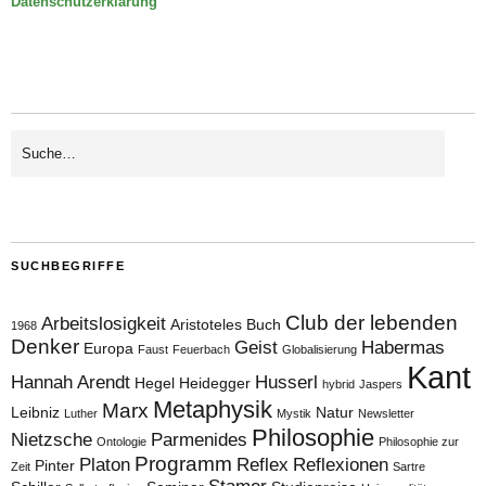
Datenschutzerklärung
SUCHBEGRIFFE
Club der lebenden
Arbeitslosigkeit
Aristoteles
Buch
1968
Denker
Geist
Habermas
Europa
Faust
Feuerbach
Globalisierung
Kant
Hannah Arendt
Husserl
Hegel
Heidegger
hybrid
Jaspers
Metaphysik
Marx
Leibniz
Natur
Luther
Mystik
Newsletter
Philosophie
Nietzsche
Parmenides
Ontologie
Philosophie zur
Programm
Platon
Reflex
Reflexionen
Pinter
Zeit
Sartre