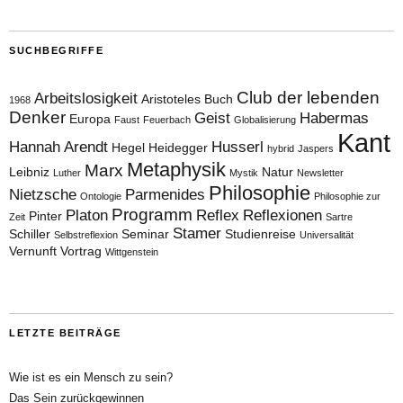
SUCHBEGRIFFE
Club der lebenden
Arbeitslosigkeit
Aristoteles
Buch
1968
Denker
Geist
Habermas
Europa
Faust
Feuerbach
Globalisierung
Kant
Hannah Arendt
Husserl
Hegel
Heidegger
hybrid
Jaspers
Metaphysik
Marx
Leibniz
Natur
Luther
Mystik
Newsletter
Philosophie
Nietzsche
Parmenides
Ontologie
Philosophie zur
Programm
Platon
Reflex
Reflexionen
Pinter
Zeit
Sartre
Stamer
Schiller
Seminar
Studienreise
Selbstreflexion
Universalität
Vernunft
Vortrag
Wittgenstein
LETZTE BEITRÄGE
Wie ist es ein Mensch zu sein?
Das Sein zurückgewinnen