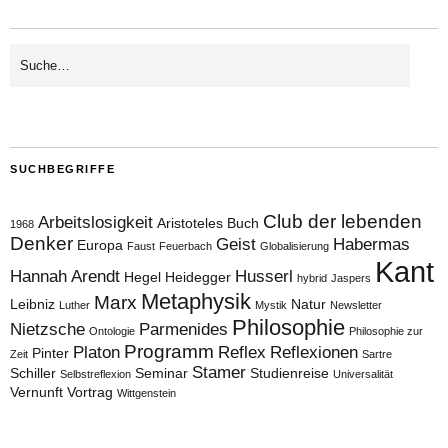
SUCHBEGRIFFE
Club der lebenden
Arbeitslosigkeit
Aristoteles
Buch
1968
Denker
Geist
Habermas
Europa
Faust
Feuerbach
Globalisierung
Kant
Hannah Arendt
Husserl
Hegel
Heidegger
hybrid
Jaspers
Metaphysik
Marx
Leibniz
Natur
Luther
Mystik
Newsletter
Philosophie
Nietzsche
Parmenides
Ontologie
Philosophie zur
Programm
Platon
Reflex
Reflexionen
Pinter
Zeit
Sartre
Stamer
Schiller
Seminar
Studienreise
Selbstreflexion
Universalität
Vernunft
Vortrag
Wittgenstein